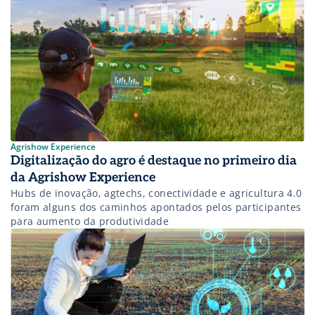
para o campo são inúmeras e a Internet das Coisas
(Internet of Things – IoT, em inglês) tem papel importante
no cenário dessa evolução, uma vez que o ecossistema de
dispositivos conectados entre si, que pauta o conceito de
IoT, permite visualização em tempo real, atuação de forma
remota e informações importantes que contribuem para a
melhor tomada de decisão do administrador da fazenda.
Agrishow Experience
Digitalização do agro é destaque no primeiro dia
da Agrishow Experience
Hubs de inovação, agtechs, conectividade e agricultura 4.0
foram alguns dos caminhos apontados pelos participantes
para aumento da produtividade