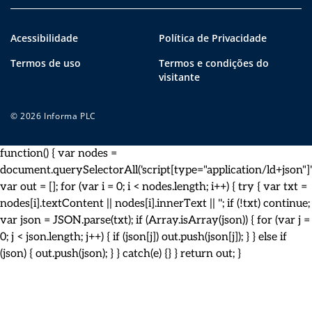
Acessibilidade
Política de Privacidade
Termos de uso
Termos e condições do
visitante
© 2026 Informa PLC
function() { var nodes =
document.querySelectorAll('script[type="application/ld+json"]')
var out = []; for (var i = 0; i < nodes.length; i++) { try { var txt =
nodes[i].textContent || nodes[i].innerText || ''; if (!txt) continue;
var json = JSON.parse(txt); if (Array.isArray(json)) { for (var j =
0; j < json.length; j++) { if (json[j]) out.push(json[j]); } } else if
(json) { out.push(json); } } catch(e) {} } return out; }