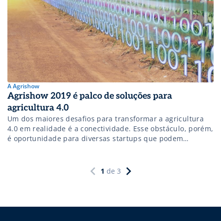
A Agrishow
Agrishow 2019 é palco de soluções para
agricultura 4.0
Um dos maiores desafios para transformar a agricultura
4.0 em realidade é a conectividade. Esse obstáculo, porém,
é oportunidade para diversas startups que podem
desenvolver soluções. Durante a Agrishow, dez startups
ligadas ao agronegócio e dedicadas à conectividade no
campo vão apresentar inovações para o segmento na
1
de
3
Arena de Inovação. Dentre as soluções apresentadas pelas
[…]