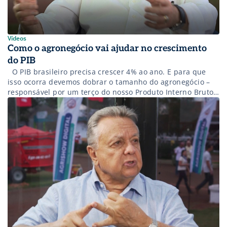
Vídeos
Como o agronegócio vai ajudar no crescimento
do PIB
O PIB brasileiro precisa crescer 4% ao ano. E para que
isso ocorra devemos dobrar o tamanho do agronegócio –
responsável por um terço do nosso Produto Interno Bruto –
com foco, gestão e liderança, revisão na estrutura
tributária, menos burocracia e uma política agroindustrial
avançada. Reunidos, essas ações geram mais segurança
para o […]