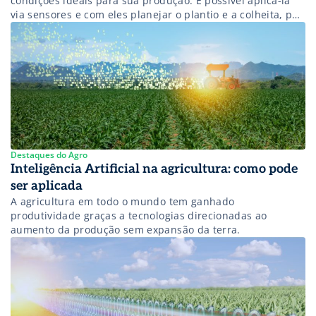
condições ideais para sua produção. É possível aplicá-la
via sensores e com eles planejar o plantio e a colheita, por
exemplo. O uso de drones na avaliação do solo e do cultivo
está relacionado com Agricultura de Precisão. E todos
esses dados obtidos permitem uma melhor gestão […]
Destaques do Agro
Inteligência Artificial na agricultura: como pode
ser aplicada
A agricultura em todo o mundo tem ganhado
produtividade graças a tecnologias direcionadas ao
aumento da produção sem expansão da terra.