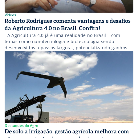
Vídeos
Roberto Rodrigues comenta vantagens e desafios
da Agricultura 4.0 no Brasil. Confira!
A Agricultura 4.0 já é uma realidade no Brasil – com
temas como nanotecnologia e biotecnologia sendo
desenvolvidos a passos largos -, potencializando ganhos
do produtor. Porém, a conectividade ainda é um desafio
que impacta qualidade e a rápida adoção da Agricultura
4.0 no País. Confira essa e outras informações nesta
entrevista exclusiva com […]
Destaques do Agro
De solo a irrigação: gestão agrícola melhora com