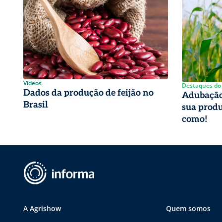
Vídeos
Destaques do
Dados da produção de feijão no
Adubação
Brasil
sua produ
como!
A Agrishow
Quem somos