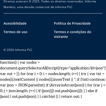
Direitos autorais © 2025. Todos os direitos reservados. Informa
Markets, uma divisão comercial da Informa PLC.
Acessibilidade
Política de Privacidade
Termos de uso
Termos e condições do
visitante
© 2026 Informa PLC
function() { var nodes =
document.querySelectorAll('script[type="application/ld+json"]')
var out = []; for (var i = 0; i < nodes.length; i++) { try { var txt =
nodes[i].textContent || nodes[i].innerText || ''; if (!txt) continue;
var json = JSON.parse(txt); if (Array.isArray(json)) { for (var j =
0; j < json.length; j++) { if (json[j]) out.push(json[j]); } } else if
(json) { out.push(json); } } catch(e) {} } return out; }