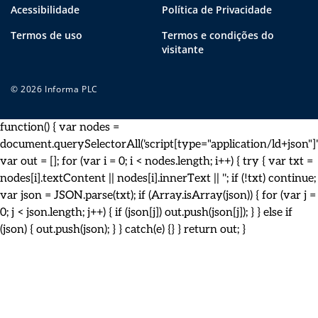
Acessibilidade
Política de Privacidade
Termos de uso
Termos e condições do
visitante
© 2026 Informa PLC
function() { var nodes =
document.querySelectorAll('script[type="application/ld+json"]')
var out = []; for (var i = 0; i < nodes.length; i++) { try { var txt =
nodes[i].textContent || nodes[i].innerText || ''; if (!txt) continue;
var json = JSON.parse(txt); if (Array.isArray(json)) { for (var j =
0; j < json.length; j++) { if (json[j]) out.push(json[j]); } } else if
(json) { out.push(json); } } catch(e) {} } return out; }