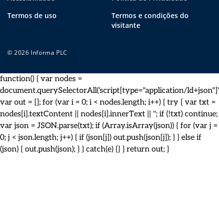
Termos de uso
Termos e condições do
visitante
© 2026 Informa PLC
function() { var nodes =
document.querySelectorAll('script[type="application/ld+json"]')
var out = []; for (var i = 0; i < nodes.length; i++) { try { var txt =
nodes[i].textContent || nodes[i].innerText || ''; if (!txt) continue;
var json = JSON.parse(txt); if (Array.isArray(json)) { for (var j =
0; j < json.length; j++) { if (json[j]) out.push(json[j]); } } else if
(json) { out.push(json); } } catch(e) {} } return out; }