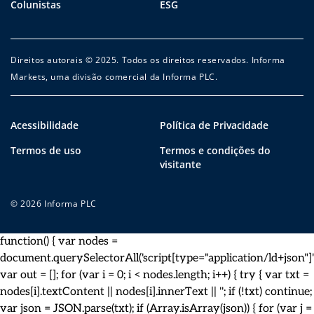
Colunistas
ESG
Direitos autorais © 2025. Todos os direitos reservados. Informa
Markets, uma divisão comercial da Informa PLC.
Acessibilidade
Política de Privacidade
Termos de uso
Termos e condições do
visitante
© 2026 Informa PLC
function() { var nodes =
document.querySelectorAll('script[type="application/ld+json"]')
var out = []; for (var i = 0; i < nodes.length; i++) { try { var txt =
nodes[i].textContent || nodes[i].innerText || ''; if (!txt) continue;
var json = JSON.parse(txt); if (Array.isArray(json)) { for (var j =