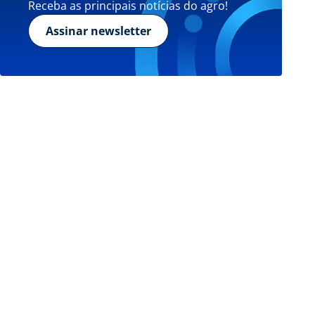
Receba as principais notícias do agro!
Assinar newsletter