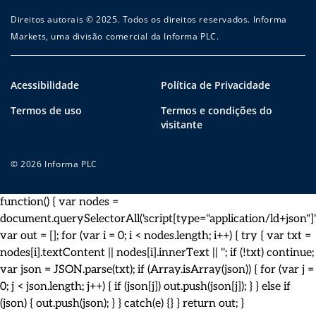
Direitos autorais © 2025. Todos os direitos reservados. Informa
Markets, uma divisão comercial da Informa PLC.
Acessibilidade
Política de Privacidade
Termos de uso
Termos e condições do
visitante
© 2026 Informa PLC
function() { var nodes =
document.querySelectorAll('script[type="application/ld+json"]')
var out = []; for (var i = 0; i < nodes.length; i++) { try { var txt =
nodes[i].textContent || nodes[i].innerText || ''; if (!txt) continue;
var json = JSON.parse(txt); if (Array.isArray(json)) { for (var j =
0; j < json.length; j++) { if (json[j]) out.push(json[j]); } } else if
(json) { out.push(json); } } catch(e) {} } return out; }