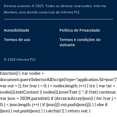
Direitos autorais © 2025. Todos os direitos reservados. Informa
Markets, uma divisão comercial da Informa PLC.
Acessibilidade
Política de Privacidade
Termos de uso
Termos e condições do
visitante
© 2026 Informa PLC
function() { var nodes =
document.querySelectorAll('script[type="application/ld+json"]')
var out = []; for (var i = 0; i < nodes.length; i++) { try { var txt =
nodes[i].textContent || nodes[i].innerText || ''; if (!txt) continue;
var json = JSON.parse(txt); if (Array.isArray(json)) { for (var j =
0; j < json.length; j++) { if (json[j]) out.push(json[j]); } } else if
(json) { out.push(json); } } catch(e) {} } return out; }