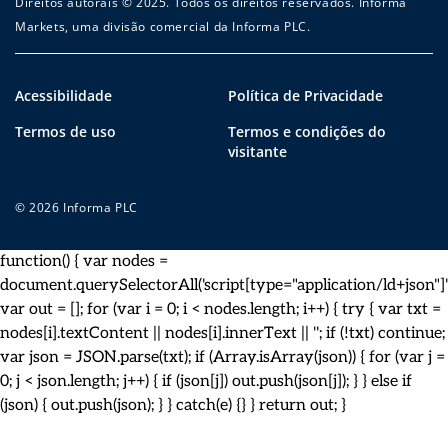
Direitos autorais © 2025. Todos os direitos reservados. Informa
Markets, uma divisão comercial da Informa PLC.
Acessibilidade
Política de Privacidade
Termos de uso
Termos e condições do
visitante
© 2026 Informa PLC
function() { var nodes =
document.querySelectorAll('script[type="application/ld+json"]')
var out = []; for (var i = 0; i < nodes.length; i++) { try { var txt =
nodes[i].textContent || nodes[i].innerText || ''; if (!txt) continue;
var json = JSON.parse(txt); if (Array.isArray(json)) { for (var j =
0; j < json.length; j++) { if (json[j]) out.push(json[j]); } } else if
(json) { out.push(json); } } catch(e) {} } return out; }