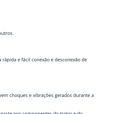
outros.
 rápida e fácil conexão e desconexão de
rvem choques e vibrações gerados durante a
gaste nos componentes do trator e do