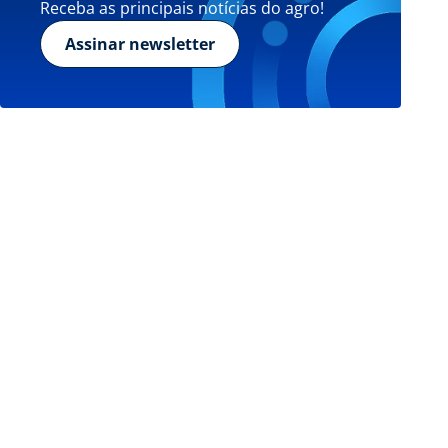
Receba as principais notícias do agro!
Assinar newsletter