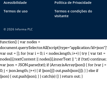
Acessibilidade
Política de Privacidade
Termos de uso
Termos e condições do
visitante
© 2026 Informa PLC
function() { var nodes =
document.querySelectorAll('script[type="application/ld+json"]')
var out = []; for (var i = 0; i < nodes.length; i++) { try { var txt =
nodes[i].textContent || nodes[i].innerText || ''; if (!txt) continue;
var json = JSON.parse(txt); if (Array.isArray(json)) { for (var j =
0; j < json.length; j++) { if (json[j]) out.push(json[j]); } } else if
(json) { out.push(json); } } catch(e) {} } return out; }