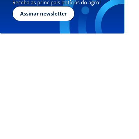
Receba as principais notícias do agro!
Assinar newsletter