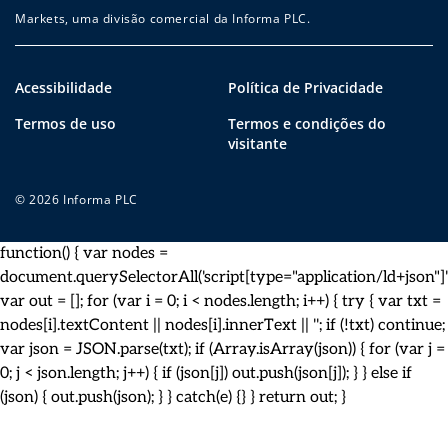
Markets, uma divisão comercial da Informa PLC.
Acessibilidade
Política de Privacidade
Termos de uso
Termos e condições do
visitante
© 2026 Informa PLC
function() { var nodes =
document.querySelectorAll('script[type="application/ld+json"]')
var out = []; for (var i = 0; i < nodes.length; i++) { try { var txt =
nodes[i].textContent || nodes[i].innerText || ''; if (!txt) continue;
var json = JSON.parse(txt); if (Array.isArray(json)) { for (var j =
0; j < json.length; j++) { if (json[j]) out.push(json[j]); } } else if
(json) { out.push(json); } } catch(e) {} } return out; }