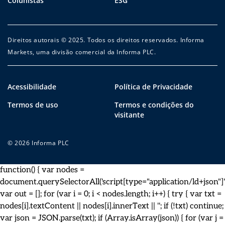
Colunistas
ESG
Direitos autorais © 2025. Todos os direitos reservados. Informa
Markets, uma divisão comercial da Informa PLC.
Acessibilidade
Política de Privacidade
Termos de uso
Termos e condições do
visitante
© 2026 Informa PLC
function() { var nodes =
document.querySelectorAll('script[type="application/ld+json"]')
var out = []; for (var i = 0; i < nodes.length; i++) { try { var txt =
nodes[i].textContent || nodes[i].innerText || ''; if (!txt) continue;
var json = JSON.parse(txt); if (Array.isArray(json)) { for (var j =