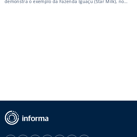
demonstra o exemplo da Fazenda Iguaçu (Star Milk), no
Paraná. Os 550 alqueires são dedicados a agricultura,
pecuária de leite e reflorestamento. Para produzir 19 mil
litros de leite por dia, número que está em crescimento,
são […]