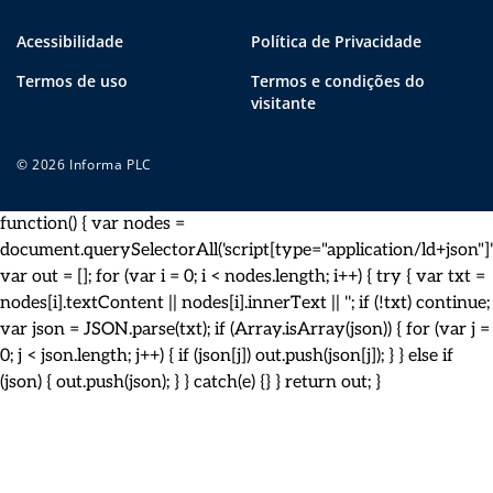
Acessibilidade
Política de Privacidade
Termos de uso
Termos e condições do
visitante
© 2026 Informa PLC
function() { var nodes =
document.querySelectorAll('script[type="application/ld+json"]')
var out = []; for (var i = 0; i < nodes.length; i++) { try { var txt =
nodes[i].textContent || nodes[i].innerText || ''; if (!txt) continue;
var json = JSON.parse(txt); if (Array.isArray(json)) { for (var j =
0; j < json.length; j++) { if (json[j]) out.push(json[j]); } } else if
(json) { out.push(json); } } catch(e) {} } return out; }