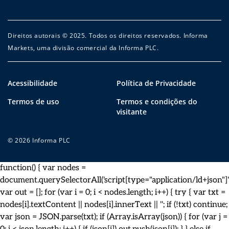
Direitos autorais © 2025. Todos os direitos reservados. Informa
Markets, uma divisão comercial da Informa PLC.
Acessibilidade
Política de Privacidade
Termos de uso
Termos e condições do
visitante
© 2026 Informa PLC
function() { var nodes =
document.querySelectorAll('script[type="application/ld+json"]')
var out = []; for (var i = 0; i < nodes.length; i++) { try { var txt =
nodes[i].textContent || nodes[i].innerText || ''; if (!txt) continue;
var json = JSON.parse(txt); if (Array.isArray(json)) { for (var j =