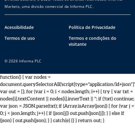
Markets, uma divisão comercial da Informa PLC.
Acessibilidade
Política de Privacidade
Termos de uso
Termos e condições do
visitante
© 2026 Informa PLC
function() { var nodes =
document.querySelectorAll('script[type="application/ld+json"]')
var out = []; for (var i = 0; i < nodes.length; i++) { try { var txt =
nodes[i].textContent || nodes[i].innerText || ''; if (!txt) continue;
var json = JSON.parse(txt); if (Array.isArray(json)) { for (var j =
0; j < json.length; j++) { if (json[j]) out.push(json[j]); } } else if
(json) { out.push(json); } } catch(e) {} } return out; }