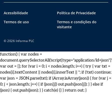
Acessibilidade
Política de Privacidade
Termos de uso
Termos e condições do
visitante
© 2026 Informa PLC
function() { var nodes =
document.querySelectorAll('script[type="application/ld+json"]')
var out = []; for (var i = 0; i < nodes.length; i++) { try { var txt =
nodes[i].textContent || nodes[i].innerText || ''; if (!txt) continue;
var json = JSON.parse(txt); if (Array.isArray(json)) { for (var j =
0; j < json.length; j++) { if (json[j]) out.push(json[j]); } } else if
(json) { out.push(json); } } catch(e) {} } return out; }