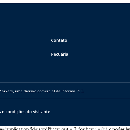
Contato
Pecuária
 Markets, uma divisão comercial da Informa PLC.
 e condições do visitante
pplication/ld+json"]'); var out = []; for (var i = 0; i < nodes.len