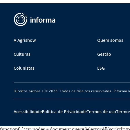
A Agrishow
Quem somos
Culturas
Gestão
Colunistas
ESG
Direitos autorais © 2025. Todos os direitos reservados. Informa
Acessibilidade
Política de Privacidade
Termos de uso
Termos
function() { var nodes = document.querySelectorAll('script[type="a