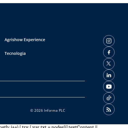
Agrishow Experience
Tecnologia
© 2026 Informa PLC
gth; i++) { try { var txt = nodes[i].textContent ||