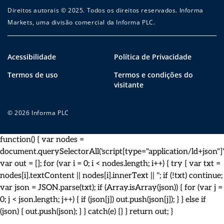
Direitos autorais © 2025. Todos os direitos reservados. Informa
Markets, uma divisão comercial da Informa PLC.
Acessibilidade
Política de Privacidade
Termos de uso
Termos e condições do
visitante
© 2026 Informa PLC
function() { var nodes =
document.querySelectorAll('script[type="application/ld+json"]')
var out = []; for (var i = 0; i < nodes.length; i++) { try { var txt =
nodes[i].textContent || nodes[i].innerText || ''; if (!txt) continue;
var json = JSON.parse(txt); if (Array.isArray(json)) { for (var j =
0; j < json.length; j++) { if (json[j]) out.push(json[j]); } } else if
(json) { out.push(json); } } catch(e) {} } return out; }