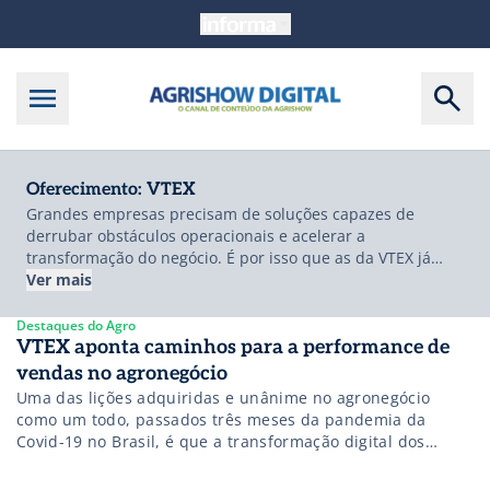
Oferecimento: VTEX
Grandes empresas precisam de soluções capazes de
derrubar obstáculos operacionais e acelerar a
transformação do negócio. É por isso que as da VTEX já
vêm prontas para atender a todas as indústrias e modelos
Ver mais
de negócio, sejam eles B2B, B2C ou B2E. Simplificando
funcionalidades que atendem aos mais variados cenários,
Destaques do Agro
fazemos grandes marcas começarem a vender mais
VTEX aponta caminhos para a performance de
rápido.
vendas no agronegócio
Uma das lições adquiridas e unânime no agronegócio
como um todo, passados três meses da pandemia da
Covid-19 no Brasil, é que a transformação digital dos
negócios veio para ficar.