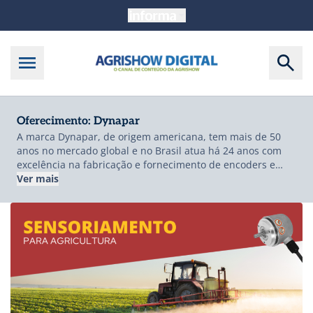
Oferecimento: Dynapar
A marca Dynapar, de origem americana, tem mais de 50
anos no mercado global e no Brasil atua há 24 anos com
excelência na fabricação e fornecimento de encoders e
acessórios para grandes empresas no setor industrial.
Ver mais
Conta com fabricação local e também com a importação de
produtos, garantindo entrega rápida e segura.
Seu escritório e fábrica no Brasil, estão localizados em
Barueri – São Paulo -Brasil, dentro de um dos maiores
polos industriais de SP, contando com uma localização
privilegiada para o setor. A Dynapar é líder no
desenvolvimento e fabricação local de dispositivos para
controle de feedback de movimento, atendendo indústrias
com produtos de alto desempenho, durabilidade e