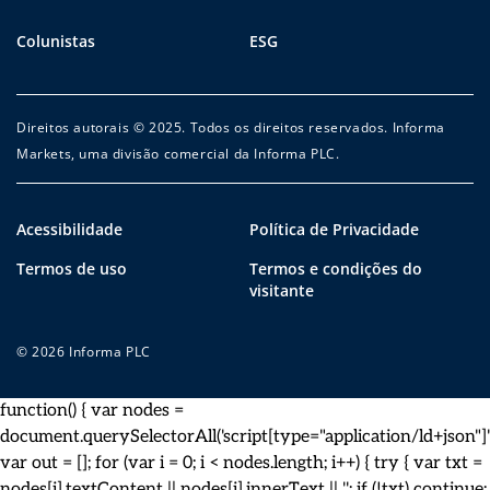
Colunistas
ESG
Direitos autorais © 2025. Todos os direitos reservados. Informa
Markets, uma divisão comercial da Informa PLC.
Acessibilidade
Política de Privacidade
Termos de uso
Termos e condições do
visitante
© 2026 Informa PLC
function() { var nodes =
document.querySelectorAll('script[type="application/ld+json"]')
var out = []; for (var i = 0; i < nodes.length; i++) { try { var txt =
nodes[i].textContent || nodes[i].innerText || ''; if (!txt) continue;