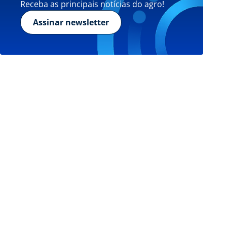
Receba as principais notícias do agro!
Assinar newsletter