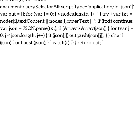
document.querySelectorAll('script[type="application/ld+json"]')
var out = []; for (var i = 0; i < nodes.length; i++) { try { var txt =
nodes[i].textContent || nodes[i].innerText || ''; if (!txt) continue;
var json = JSON.parse(txt); if (Array.isArray(json)) { for (var j =
0; j < json.length; j++) { if (json[j]) out.push(json[j]); } } else if
(json) { out.push(json); } } catch(e) {} } return out; }