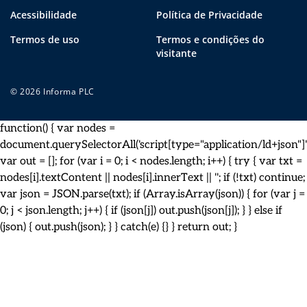
Acessibilidade
Política de Privacidade
Termos de uso
Termos e condições do
visitante
© 2026 Informa PLC
function() { var nodes =
document.querySelectorAll('script[type="application/ld+json"]')
var out = []; for (var i = 0; i < nodes.length; i++) { try { var txt =
nodes[i].textContent || nodes[i].innerText || ''; if (!txt) continue;
var json = JSON.parse(txt); if (Array.isArray(json)) { for (var j =
0; j < json.length; j++) { if (json[j]) out.push(json[j]); } } else if
(json) { out.push(json); } } catch(e) {} } return out; }