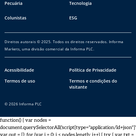
Pecuária
Tecnologia
Colunistas
ESG
Direitos autorais © 2025. Todos os direitos reservados. Informa
Markets, uma divisão comercial da Informa PLC.
Acessibilidade
Política de Privacidade
Termos de uso
Termos e condições do
visitante
© 2026 Informa PLC
function() { var nodes =
document.querySelectorAll('script[type="application/ld+json"]')
var out = []; for (var i = 0; i < nodes.length; i++) { try { var txt =