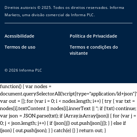
Direitos autorais © 2025. Todos os direitos reservados. Informa
Markets, uma divisão comercial da Informa PLC.
Acessibilidade
Política de Privacidade
Termos de uso
Termos e condições do
visitante
© 2026 Informa PLC
function() { var nodes =
document.querySelectorAll('script[type="application/ld+json"]')
var out = []; for (var i = 0; i < nodes.length; i++) { try { var txt =
nodes[i].textContent || nodes[i].innerText || ''; if (!txt) continue;
var json = JSON.parse(txt); if (Array.isArray(json)) { for (var j =
0; j < json.length; j++) { if (json[j]) out.push(json[j]); } } else if
(json) { out.push(json); } } catch(e) {} } return out; }