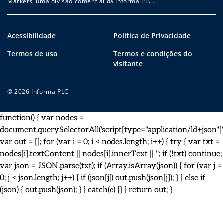
Markets, uma divisão comercial da Informa PLC.
Acessibilidade
Política de Privacidade
Termos de uso
Termos e condições do
visitante
© 2026 Informa PLC
function() { var nodes =
document.querySelectorAll('script[type="application/ld+json"]')
var out = []; for (var i = 0; i < nodes.length; i++) { try { var txt =
nodes[i].textContent || nodes[i].innerText || ''; if (!txt) continue;
var json = JSON.parse(txt); if (Array.isArray(json)) { for (var j =
0; j < json.length; j++) { if (json[j]) out.push(json[j]); } } else if
(json) { out.push(json); } } catch(e) {} } return out; }