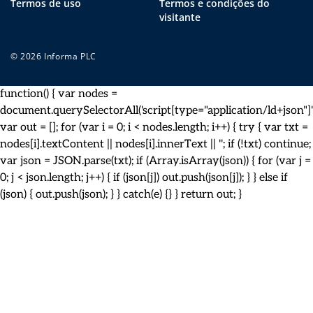
Termos de uso
Termos e condições do
visitante
© 2026 Informa PLC
function() { var nodes =
document.querySelectorAll('script[type="application/ld+json"]')
var out = []; for (var i = 0; i < nodes.length; i++) { try { var txt =
nodes[i].textContent || nodes[i].innerText || ''; if (!txt) continue;
var json = JSON.parse(txt); if (Array.isArray(json)) { for (var j =
0; j < json.length; j++) { if (json[j]) out.push(json[j]); } } else if
(json) { out.push(json); } } catch(e) {} } return out; }