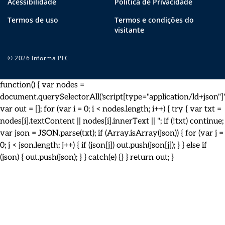
Acessibilidade
Política de Privacidade
Termos de uso
Termos e condições do
visitante
© 2026 Informa PLC
function() { var nodes =
document.querySelectorAll('script[type="application/ld+json"]')
var out = []; for (var i = 0; i < nodes.length; i++) { try { var txt =
nodes[i].textContent || nodes[i].innerText || ''; if (!txt) continue;
var json = JSON.parse(txt); if (Array.isArray(json)) { for (var j =
0; j < json.length; j++) { if (json[j]) out.push(json[j]); } } else if
(json) { out.push(json); } } catch(e) {} } return out; }