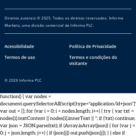
Direitos autorais © 2025. Todos os direitos reservados. Informa
Markets, uma divisão comercial da Informa PLC.
Acessibilidade
Política de Privacidade
Termos de uso
Termos e condições do
visitante
© 2026 Informa PLC
function() { var nodes =
document.querySelectorAll('script[type="application/ld+json"]')
var out = []; for (var i = 0; i < nodes.length; i++) { try { var txt =
nodes[i].textContent || nodes[i].innerText || ''; if (!txt) continue;
var json = JSON.parse(txt); if (Array.isArray(json)) { for (var j =
0; j < json.length; j++) { if (json[j]) out.push(json[j]); } } else if