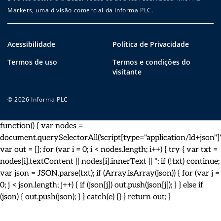
Markets, uma divisão comercial da Informa PLC.
Acessibilidade
Política de Privacidade
Termos de uso
Termos e condições do
visitante
© 2026 Informa PLC
function() { var nodes =
document.querySelectorAll('script[type="application/ld+json"]')
var out = []; for (var i = 0; i < nodes.length; i++) { try { var txt =
nodes[i].textContent || nodes[i].innerText || ''; if (!txt) continue;
var json = JSON.parse(txt); if (Array.isArray(json)) { for (var j =
0; j < json.length; j++) { if (json[j]) out.push(json[j]); } } else if
(json) { out.push(json); } } catch(e) {} } return out; }