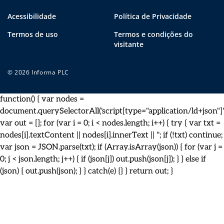
Acessibilidade
Política de Privacidade
Termos de uso
Termos e condições do
visitante
© 2026 Informa PLC
function() { var nodes =
document.querySelectorAll('script[type="application/ld+json"]')
var out = []; for (var i = 0; i < nodes.length; i++) { try { var txt =
nodes[i].textContent || nodes[i].innerText || ''; if (!txt) continue;
var json = JSON.parse(txt); if (Array.isArray(json)) { for (var j =
0; j < json.length; j++) { if (json[j]) out.push(json[j]); } } else if
(json) { out.push(json); } } catch(e) {} } return out; }