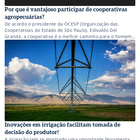
Por que é vantajoso participar de cooperativas
agropecuárias?
De acordo o presidente da OCESP (Organização das
Cooperativas do Estado de São Paulo), Edivaldo Del
Grande, a cooperativa é o melhor caminho para o homem
do campo ter acesso à tecnologia, crédito e assistência
especializada para competir no mercado. “O trabalho das
cooperativas é fundamental para garantir a rentabilidade
e manter o produtor no […]
Inovações em irrigação facilitam tomada de
decisão do produtor!
A irrigação tem se mostrado uma importante ferramenta