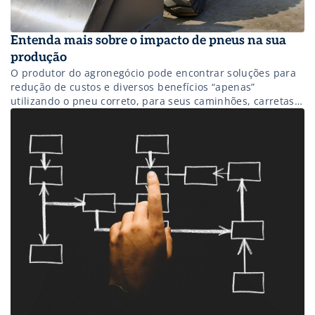
Entenda mais sobre o impacto de pneus na sua
produção
O produtor do agronegócio pode encontrar soluções para
redução de custos e diversos benefícios “apenas”
utilizando o pneu correto, para seus caminhões, carretas
transbordo, caminhonetes, pulverizadores e implementos
agrícolas. Há modelos que oferecem uma melhor
capacidade de carga, mais estabilidade, tração mais
eficiente, além de uma vida útil mais longa. Essa
qualidade contribui para a […]