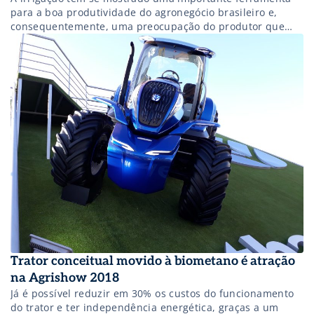
para a boa produtividade do agronegócio brasileiro e,
consequentemente, uma preocupação do produtor que
está sempre em busca de inovações. Quem visita a
Agrishow 2018 pode encontrar diversas soluções expostas
em diversos stands da feira, além de um pavilhão
exclusivo para empresas de pequeno porte e startups […]
Trator conceitual movido à biometano é atração
na Agrishow 2018
Já é possível reduzir em 30% os custos do funcionamento
do trator e ter independência energética, graças a um