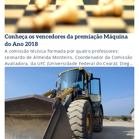
Conheça os vencedores da premiação Máquina
do Ano 2018
A comissão técnica formada por quatro professores:
Leonardo de Almeida Monteiro, Coordenador da Comissão
Avaliadora, da UFC (Universidade Federal do Ceará); Diego
Augusto Fiorese da UFMT (Universidade Federal do Mato
Grosso); João Paulo Rodrigues da Cunha da UFU
(Universidade Federal de Uberlândia) e Rouverson Pereira
da Silva da UNESP (Universidade Estadual Paulista “Júlio de
Mesquita […]