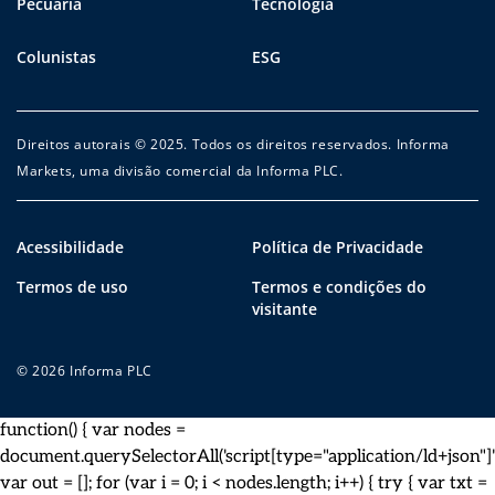
Pecuária
Tecnologia
Colunistas
ESG
Direitos autorais © 2025. Todos os direitos reservados. Informa
Markets, uma divisão comercial da Informa PLC.
Acessibilidade
Política de Privacidade
Termos de uso
Termos e condições do
visitante
© 2026 Informa PLC
function() { var nodes =
document.querySelectorAll('script[type="application/ld+json"]')
var out = []; for (var i = 0; i < nodes.length; i++) { try { var txt =