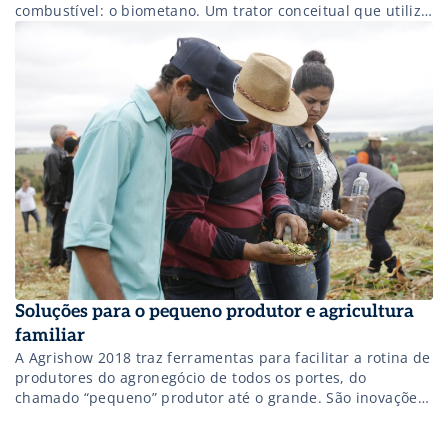
combustível: o biometano. Um trator conceitual que utiliza
o gás como combustível está na Agrishow 2018.
Desenvolvido pela New Holland, em condições reais de
campo, o novo conceito movido a biometano produz, pelo
menos, 10% menos de […]
Soluções para o pequeno produtor e agricultura
familiar
A Agrishow 2018 traz ferramentas para facilitar a rotina de
produtores do agronegócio de todos os portes, do
chamado “pequeno” produtor até o grande. São inovações
que ajudam em redução de custos ou mesmo ajudam a
dobrar a produção de determinada cultura! Confira as