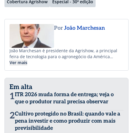
Cobertura Agrishow
Especial - 30ª edição
Por
João Marchesan
João Marchesan é presidente da Agrishow, a principal
feira de tecnologia para o agronegócio da América
Latina.
Ver mais
Em alta
1
ITR 2026 muda forma de entrega; veja o
que o produtor rural precisa observar
2
Cultivo protegido no Brasil: quando vale a
pena investir e como produzir com mais
previsibilidade