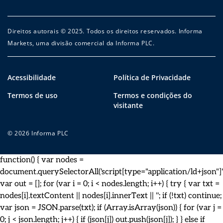
Direitos autorais © 2025. Todos os direitos reservados. Informa
Markets, uma divisão comercial da Informa PLC.
Acessibilidade
Política de Privacidade
Termos de uso
Termos e condições do
visitante
© 2026 Informa PLC
function() { var nodes =
document.querySelectorAll('script[type="application/ld+json"]')
var out = []; for (var i = 0; i < nodes.length; i++) { try { var txt =
nodes[i].textContent || nodes[i].innerText || ''; if (!txt) continue;
var json = JSON.parse(txt); if (Array.isArray(json)) { for (var j =
0; j < json.length; j++) { if (json[j]) out.push(json[j]); } } else if