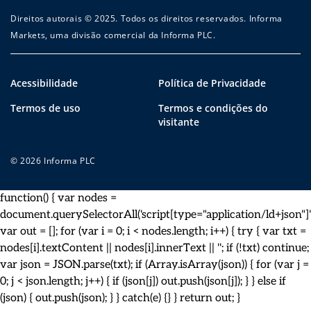
Direitos autorais © 2025. Todos os direitos reservados. Informa
Markets, uma divisão comercial da Informa PLC.
Acessibilidade
Política de Privacidade
Termos de uso
Termos e condições do
visitante
© 2026 Informa PLC
function() { var nodes =
document.querySelectorAll('script[type="application/ld+json"]')
var out = []; for (var i = 0; i < nodes.length; i++) { try { var txt =
nodes[i].textContent || nodes[i].innerText || ''; if (!txt) continue;
var json = JSON.parse(txt); if (Array.isArray(json)) { for (var j =
0; j < json.length; j++) { if (json[j]) out.push(json[j]); } } else if
(json) { out.push(json); } } catch(e) {} } return out; }