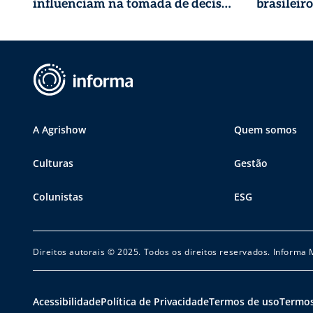
influenciam na tomada de decisão
brasileir
na adoção de novas tecnologias
agrícolas para soja? | Agrishow
Conecta
A Agrishow
Quem somos
Culturas
Gestão
Colunistas
ESG
Direitos autorais © 2025. Todos os direitos reservados. Informa
Acessibilidade
Política de Privacidade
Termos de uso
Termos