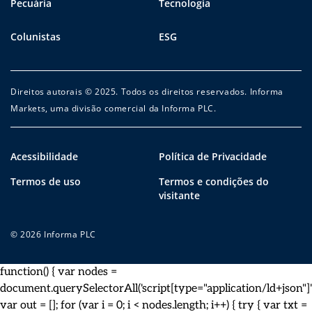
Pecuária
Tecnologia
Colunistas
ESG
Direitos autorais © 2025. Todos os direitos reservados. Informa
Markets, uma divisão comercial da Informa PLC.
Acessibilidade
Política de Privacidade
Termos de uso
Termos e condições do
visitante
© 2026 Informa PLC
function() { var nodes =
document.querySelectorAll('script[type="application/ld+json"]')
var out = []; for (var i = 0; i < nodes.length; i++) { try { var txt =