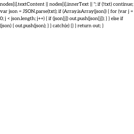
nodes[i].textContent || nodes[i].innerText || ''; if (!txt) continue;
var json = JSON.parse(txt); if (Array.isArray(json)) { for (var j =
0; j < json.length; j++) { if (json[j]) out.push(json[j]); } } else if
(json) { out.push(json); } } catch(e) {} } return out; }