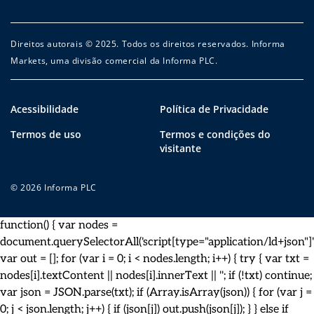
Direitos autorais © 2025. Todos os direitos reservados. Informa
Markets, uma divisão comercial da Informa PLC.
Acessibilidade
Política de Privacidade
Termos de uso
Termos e condições do
visitante
© 2026 Informa PLC
function() { var nodes =
document.querySelectorAll('script[type="application/ld+json"]')
var out = []; for (var i = 0; i < nodes.length; i++) { try { var txt =
nodes[i].textContent || nodes[i].innerText || ''; if (!txt) continue;
var json = JSON.parse(txt); if (Array.isArray(json)) { for (var j =
0; j < json.length; j++) { if (json[j]) out.push(json[j]); } } else if