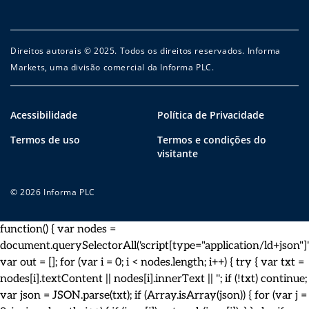
Direitos autorais © 2025. Todos os direitos reservados. Informa
Markets, uma divisão comercial da Informa PLC.
Acessibilidade
Política de Privacidade
Termos de uso
Termos e condições do
visitante
© 2026 Informa PLC
function() { var nodes =
document.querySelectorAll('script[type="application/ld+json"]')
var out = []; for (var i = 0; i < nodes.length; i++) { try { var txt =
nodes[i].textContent || nodes[i].innerText || ''; if (!txt) continue;
var json = JSON.parse(txt); if (Array.isArray(json)) { for (var j =