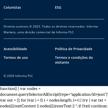
Colunistas
ESG
Direitos autorais © 2025. Todos os direitos reservados. Informa
Markets, uma divisão comercial da Informa PLC.
Acessibilidade
Política de Privacidade
Termos de uso
Termos e condições do
visitante
© 2026 Informa PLC
function() { var nodes =
document.querySelectorAll('script[type="application/ld+json"]')
var out = []; for (var i = 0; i < nodes.length; i++) { try { var txt =
nodes[i].textContent || nodes[i].innerText || ''; if (!txt) continue;