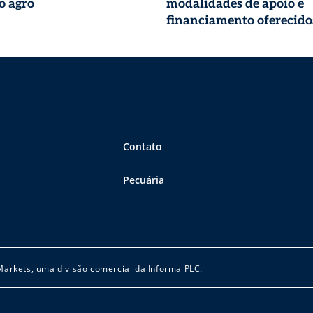
o agro
modalidades de apoio e
financiamento oferecido
Finep para o agro
Contato
Pecuária
 Markets, uma divisão comercial da Informa PLC.