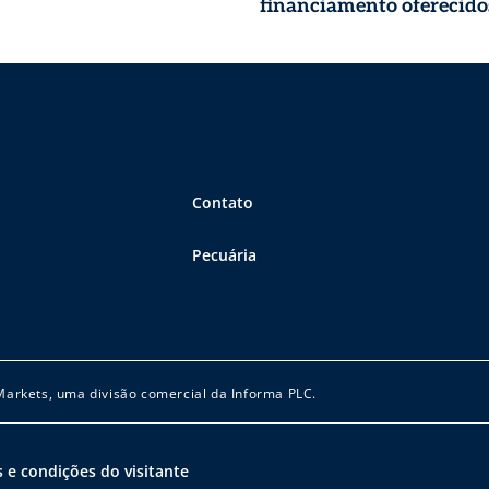
financiamento oferecido
Finep para o agro
Contato
Pecuária
 Markets, uma divisão comercial da Informa PLC.
 e condições do visitante