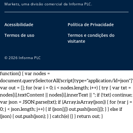
Markets, uma divisão comercial da Informa PLC.
Acessibilidade
Política de Privacidade
Termos de uso
Termos e condições do
visitante
© 2026 Informa PLC
function() { var nodes =
document.querySelectorAll('script[type="application/ld+json"]')
var out = []; for (var i = 0; i < nodes.length; i++) { try { var txt =
nodes[i].textContent || nodes[i].innerText || ''; if (!txt) continue;
var json = JSON.parse(txt); if (Array.isArray(json)) { for (var j =
0; j < json.length; j++) { if (json[j]) out.push(json[j]); } } else if
(json) { out.push(json); } } catch(e) {} } return out; }