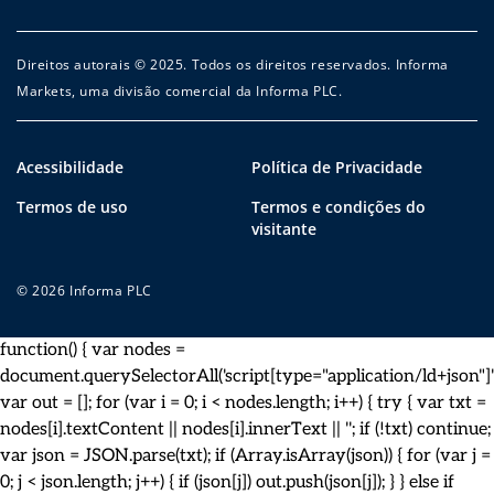
Direitos autorais © 2025. Todos os direitos reservados. Informa
Markets, uma divisão comercial da Informa PLC.
Acessibilidade
Política de Privacidade
Termos de uso
Termos e condições do
visitante
© 2026 Informa PLC
function() { var nodes =
document.querySelectorAll('script[type="application/ld+json"]')
var out = []; for (var i = 0; i < nodes.length; i++) { try { var txt =
nodes[i].textContent || nodes[i].innerText || ''; if (!txt) continue;
var json = JSON.parse(txt); if (Array.isArray(json)) { for (var j =
0; j < json.length; j++) { if (json[j]) out.push(json[j]); } } else if