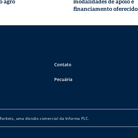
o agro
modalidades de apoio e
financiamento oferecido
Finep para o agro
Contato
Pecuária
 Markets, uma divisão comercial da Informa PLC.