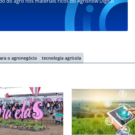
do do agro nos materiais ricos do Agrishow Digital
para o agronegócio
tecnologia agrícola