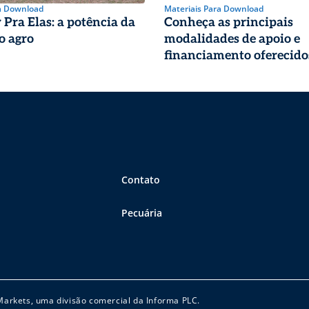
a Download
Materiais Para Download
Pra Elas: a potência da
Conheça as principais
o agro
modalidades de apoio e
financiamento oferecido
Finep para o agro
Contato
Pecuária
 Markets, uma divisão comercial da Informa PLC.