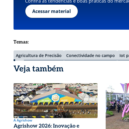
Confira as tendências e boas práticas do merca
Acessar material
Temas:
Agricultura de Precisão
Conectividade no campo
Iot 
Veja também
A Agrishow
Agrishow 2026: Inovação e