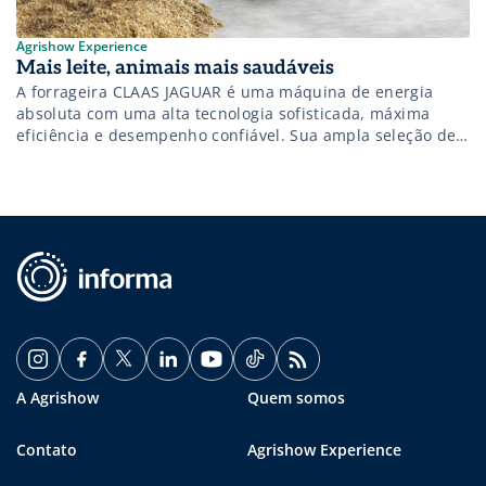
Agrishow Experience
Mais leite, animais mais saudáveis
A forrageira CLAAS JAGUAR é uma máquina de energia
absoluta com uma alta tecnologia sofisticada, máxima
eficiência e desempenho confiável. Sua ampla seleção de
rolos de Corncracker é levada a um novo nível com o
processo patenteado do SHREDLAGE®; milho de ensilagem
de trituração comprida e altamente processado.
A Agrishow
Quem somos
Contato
Agrishow Experience